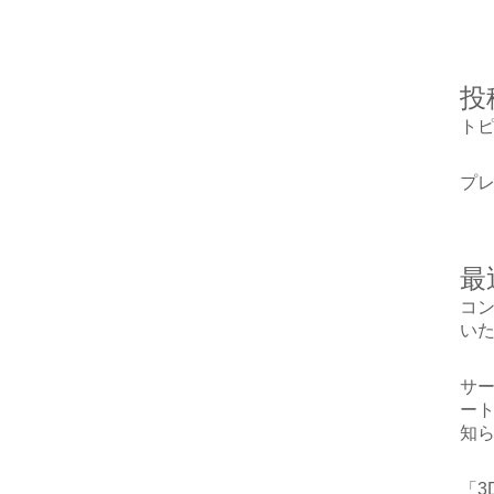
投
ト
プ
最
コン
い
サ
ート
知
「