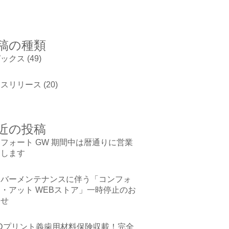
稿の種類
ピックス
(49)
レスリリース
(20)
近の投稿
フォート GW 期間中は暦通りに営業
たします
ーバーメンテナンスに伴う「コンフォ
・アット WEBストア」一時停止のお
らせ
3Dプリント義歯用材料保険収載！完全